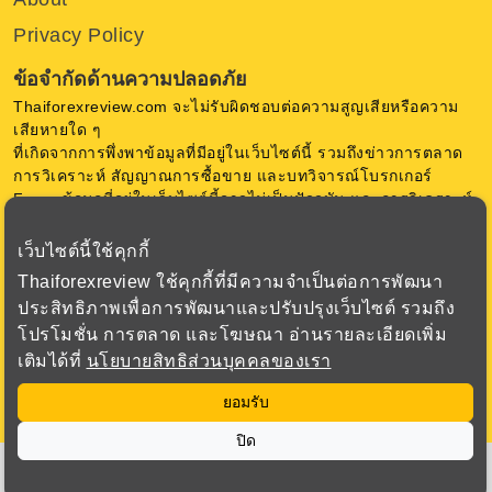
Privacy Policy
ข้อจำกัดด้านความปลอดภัย
Thaiforexreview.com จะไม่รับผิดชอบต่อความสูญเสียหรือความ
เสียหายใด ๆ
ที่เกิดจากการพึ่งพาข้อมูลที่มีอยู่ในเว็บไซต์นี้ รวมถึงข่าวการตลาด
การวิเคราะห์ สัญญาณการซื้อขาย และบทวิจารณ์โบรกเกอร์
Forex ข้อมูลที่อยู่ในเว็บไซต์นี้อาจไม่เป็นปัจจุบัน และการวิเคราะห์
เป็นความคิดเห็น ของ Thaiforexreview.com ไม่มีการการันตีใด ๆ
เว็บไซต์นี้ใช้คุกกี้
การซื้อขายสกุลเงินในตลาด Forex มีความเสี่ยงสูง ก่อนตัดสินใจ
Thaiforexreview ใช้คุกกี้ที่มีความจำเป็นต่อการพัฒนา
ซื้อขาย Forex หรือใช้เครื่องมือทางการเงินอื่น ๆ ควรพิจารณา
ประสิทธิภาพเพื่อการพัฒนาและปรับปรุงเว็บไซต์ รวมถึง
วัตถุประสงค์การลงทุน ระดับประสบการณ์ และความเสี่ยงอย่าง
โปรโมชั่น การตลาด และโฆษณา อ่านรายละเอียดเพิ่ม
รอบคอบ เรามุ่งเน้นเพื่อเสนอข้อมูล ที่สำคัญเกี่ยวกับโบรกเกอร์
เติมได้ที่
นโยบายสิทธิส่วนบุคคลของเรา
ทั้งหมดที่เราตรวจสอบเพื่อให้ได้ข้อมูลที่ถูกต้องที่สุด
ยอมรับ
ปิด
© Copyright Thaiforexreview 2023. All rights reserved