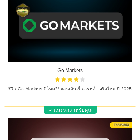
Go Markets
รีวิว Go Markets ดีไหม?! ถอนเงินเร็ว-เรทต่ำ จริงไหม ปี 2025
แนะนำสำหรับคุณ