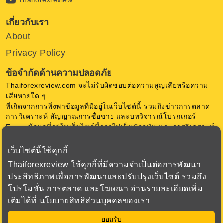
เกี่ยวกับเรา
About
Privacy Policy
ข้อจำกัดด้านความปลอดภัย
Thaiforexreview.com จะไม่รับผิดชอบต่อความสูญเสียหรือความ
เสียหายใด ๆ
ที่เกิดจากการพึ่งพาข้อมูลที่มีอยู่ในเว็บไซต์นี้ รวมถึงข่าวการตลาด
การวิเคราะห์ สัญญาณการซื้อขาย และบทวิจารณ์โบรกเกอร์
Forex ข้อมูลที่อยู่ในเว็บไซต์นี้อาจไม่เป็นปัจจุบัน และการวิเคราะห์
เป็นความคิดเห็น ของ Thaiforexreview.com ไม่มีการการันตีใด ๆ
เว็บไซต์นี้ใช้คุกกี้
การซื้อขายสกุลเงินในตลาด Forex มีความเสี่ยงสูง ก่อนตัดสินใจ
Thaiforexreview ใช้คุกกี้ที่มีความจำเป็นต่อการพัฒนา
ซื้อขาย Forex หรือใช้เครื่องมือทางการเงินอื่น ๆ ควรพิจารณา
ประสิทธิภาพเพื่อการพัฒนาและปรับปรุงเว็บไซต์ รวมถึง
วัตถุประสงค์การลงทุน ระดับประสบการณ์ และความเสี่ยงอย่าง
โปรโมชั่น การตลาด และโฆษณา อ่านรายละเอียดเพิ่ม
รอบคอบ เรามุ่งเน้นเพื่อเสนอข้อมูล ที่สำคัญเกี่ยวกับโบรกเกอร์
ทั้งหมดที่เราตรวจสอบเพื่อให้ได้ข้อมูลที่ถูกต้องที่สุด
เติมได้ที่
นโยบายสิทธิส่วนบุคคลของเรา
ยอมรับ