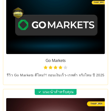
Go Markets
รีวิว Go Markets ดีไหม?! ถอนเงินเร็ว-เรทต่ำ จริงไหม ปี 2025
แนะนำสำหรับคุณ