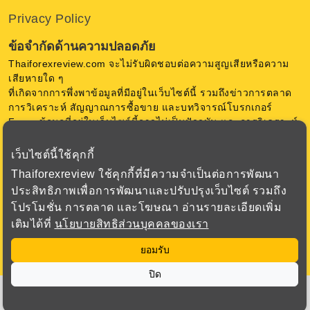
Privacy Policy
ข้อจำกัดด้านความปลอดภัย
Thaiforexreview.com จะไม่รับผิดชอบต่อความสูญเสียหรือความ
เสียหายใด ๆ
ที่เกิดจากการพึ่งพาข้อมูลที่มีอยู่ในเว็บไซต์นี้ รวมถึงข่าวการตลาด
การวิเคราะห์ สัญญาณการซื้อขาย และบทวิจารณ์โบรกเกอร์
Forex ข้อมูลที่อยู่ในเว็บไซต์นี้อาจไม่เป็นปัจจุบัน และการวิเคราะห์
เป็นความคิดเห็น ของ Thaiforexreview.com ไม่มีการการันตีใด ๆ
เว็บไซต์นี้ใช้คุกกี้
การซื้อขายสกุลเงินในตลาด Forex มีความเสี่ยงสูง ก่อนตัดสินใจ
Thaiforexreview ใช้คุกกี้ที่มีความจำเป็นต่อการพัฒนา
ซื้อขาย Forex หรือใช้เครื่องมือทางการเงินอื่น ๆ ควรพิจารณา
ประสิทธิภาพเพื่อการพัฒนาและปรับปรุงเว็บไซต์ รวมถึง
วัตถุประสงค์การลงทุน ระดับประสบการณ์ และความเสี่ยงอย่าง
โปรโมชั่น การตลาด และโฆษณา อ่านรายละเอียดเพิ่ม
รอบคอบ เรามุ่งเน้นเพื่อเสนอข้อมูล ที่สำคัญเกี่ยวกับโบรกเกอร์
เติมได้ที่
นโยบายสิทธิส่วนบุคคลของเรา
ทั้งหมดที่เราตรวจสอบเพื่อให้ได้ข้อมูลที่ถูกต้องที่สุด
ยอมรับ
ปิด
© Copyright Thaiforexreview 2023. All rights reserved