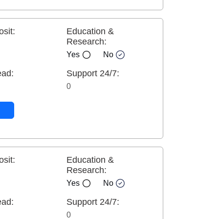
sit:
Education &
Research:
Yes
No
ead:
Support 24/7:
0
sit:
Education &
Research:
Yes
No
ead:
Support 24/7:
0