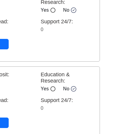
Research:
Yes
No
ead:
Support 24/7:
0
sit:
Education &
Research:
Yes
No
ead:
Support 24/7:
0