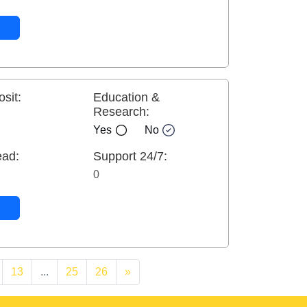
sit:
Education &
Research:
Yes
No
ead:
Support 24/7:
0
13
...
25
26
»