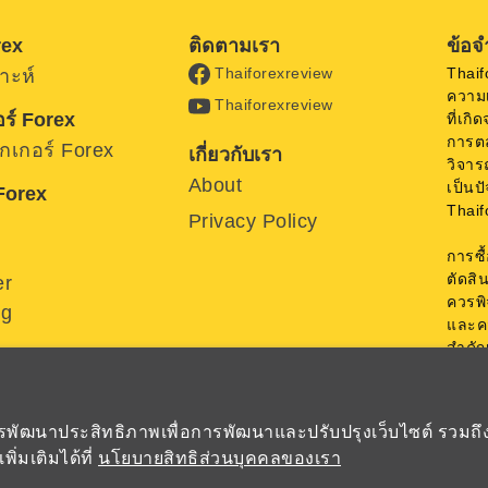
rex
ติดตามเรา
ข้อจ
Thaif
Thaiforexreview
าะห์
ความ
Thaiforexreview
ร์ Forex
ที่เกิ
การต
รกเกอร์ Forex
เกี่ยวกับเรา
วิจาร
About
เป็นป
 Forex
Thaif
Privacy Policy
การซื
ตัดสิ
er
ควรพ
ng
และคว
สำคัญ
ข้อมูลท
อการพัฒนาประสิทธิภาพเพื่อการพัฒนาและปรับปรุงเว็บไซต์ รวมถ
่มเติมได้ที่
นโยบายสิทธิส่วนบุคคลของเรา
© Copyright Thaiforexreview 2023. All rights reserved