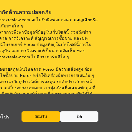
ำกัดด้านความปลอดภัย
orexreview.com จะไม่รับผิดชอบต่อความสูญเสียหรือ
เสียหายใด ๆ
ดจากการพึ่งพาข้อมูลที่มีอยู่ในเว็บไซต์นี้ รวมถึงข่าว
ลาด การวิเคราะห์ สัญญาณการซื้อขาย และบท
ณ์โบรกเกอร์ Forex ข้อมูลที่อยู่ในเว็บไซต์นี้อาจไม่
ัจจุบัน และการวิเคราะห์เป็นความคิดเห็น ของ
orexreview.com ไม่มีการการันตีใด ๆ
้อขายสกุลเงินในตลาด Forex มีความเสี่ยงสูง ก่อน
นใจซื้อขาย Forex หรือใช้เครื่องมือทางการเงินอื่น ๆ
ิจารณาวัตถุประสงค์การลงทุน ระดับประสบการณ์
ามเสี่ยงอย่างรอบคอบ เรามุ่งเน้นเพื่อเสนอข้อมูล ที่
เกี่ยวกับโบรกเกอร์ทั้งหมดที่เราตรวจสอบเพื่อให้ได้
ี่ถูกต้องที่สุด
ยอมรับ
ปิด
ึงโปร