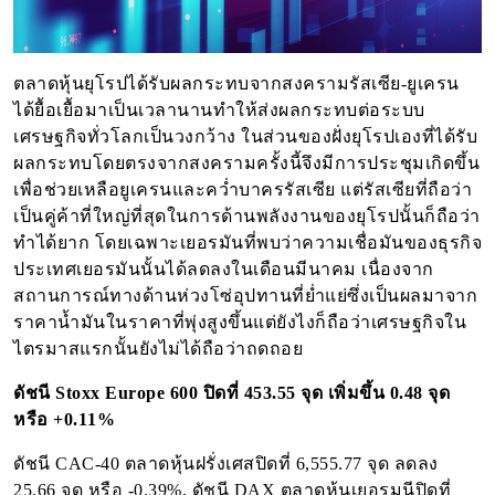
ตลาดหุ้นยุโรป
ได้รับผลกระทบจากสงครามรัสเซีย-ยูเครน
ได้ยื้อเยื้อมาเป็นเวลานานทำให้ส่งผลกระทบต่อระบบ
เศรษฐกิจทั่วโลกเป็นวงกว้าง ในส่วนของฝั่งยุโรปเองที่ได้รับ
ผล
กระทบโดยตรงจากสงครามครั้งนี้จึงมีการประชุมเกิดขึ้น
เพื่อช่วยเหลือยูเครนและคว่ำบาครรัสเซีย แต่รัสเซียที่ถือว่า
เป็นคู่ค้าที่ใหญ่ที่สุดในการด้านพลังงานของยุโรปนั้นก็ถือว่า
ทำได้ยาก โดยเฉพาะเยอรมันที่พบว่าความเชื่อมันของธุรกิจ
ประเทศเยอรมันนั้นได้ลดลงในเดือนมีนาคม เนื่องจาก
สถานการณ์ทางด้านห่วงโซ่อุปทานที่ย่ำแย่ซึ่งเป็นผลมาจาก
ราคาน้ำมันในราคาที่พุ่งสูงขึ้นแต่ยังไงก็ถือว่าเศรษฐกิจใน
ไตรมาสแรกนั้นยังไม่ได้ถือว่าถดถอย
ดัชนี Stoxx Europe 600 ปิดที่ 453.55 จุด เพิ่มขึ้น 0.48 จุด
หรือ +0.11%
ดัชนี CAC-40 ตลาดหุ้นฝรั่งเศสปิดที่ 6,555.77 จุด ลดลง
25.66 จุด หรือ -0.39%, ดัชนี DAX ตลาดหุ้นเยอรมนีปิดที่