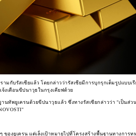
มกับรัสเซียแล้ว โดยกล่าวว่ารัสเซียมีการบุกรุกเต็มรูปแบบเรี
้งเตือนขีปนาวุธในกรุงเคียฟด้วย
านทัพยูเครนด้วยขีปนาวุธแล้ว ซึ่งทางรัสเซียกล่าวว่า "เป็นส่วน
IA NOVOSTI"
าง ๆ ของยูเครน แต่เล็งเป้าหมายไปที่โครงสร้างพื้นฐานทางการท