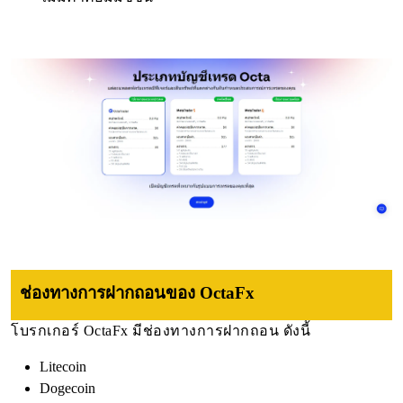
ช่องทางการฝากถอน
ของ OctaFx
โบรกเกอร์ OctaFx มีช่องทางการฝากถอน ดังนี้
Litecoin
Dogecoin