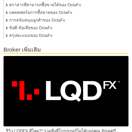
ตราสารที่สามารถซื้อขายได้ของ OctaFx
แพลตฟอร์มการซื้อขายของ OctaFx
การสนับสนุนลูกค้าของ OctaFx
ข้อดี-ข้อเสียของ OctaFx
สรุปคะแนนของ OctaFx
Broker เพิ่มเติม
รีวิว LQDFX ดีไหม?! รวมสิ่งที่โบรกเกอร์ไม่ได้บอกคุณ อัปเดตปี