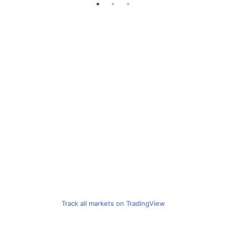
1
2
3
Track all markets on TradingView