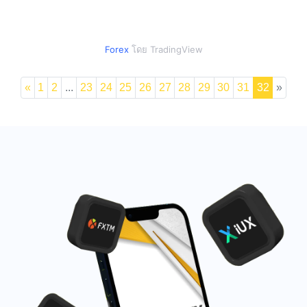
Forex
โดย TradingView
«
1
2
...
23
24
25
26
27
28
29
30
31
32
»