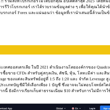
า?! รวมสิ่งที่โบรกเกอร์ไม่ได้บอกคุณ อัปเดตล่าสุด 2025 โดยที
ารรีวิวโบรกเกอร์ เราได้รวบรวมข้อมูลต่าง ๆ เพื่อให้คุณได้นำข
รกเกอร์ Forex และแน่นอนว่า ข้อมูลที่เรานำเสนอนี้ล้วนเป็นข้
์ ประเทศออสเตรเลีย ในปี 2021 ดำเนินงานโดยองค์กรของ Quadc
ื้อขาย CFDs สำหรับคู่สกุลเงิน, ดัชนี, หุ้น, โลหะมีค่า และสิน
age ของแต่ละสินทรัพย์อยู่ที่ 1:5 ถึง 1:20 และ จำกัด Leverage สู
องประเภทบัญชีมีให้เลือกเพียง 1 บัญชี ซึ่งอาจจะไม่ตอบโจทย์สไต
นี้ ยังมีการเรียกเก็บค่าธรรมเนียม $10 สำหรับการไม่มีการใ