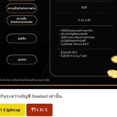
กันระหว่างบัญชี Standard เท่านั้น
วิว Eightcap
รีวิว IUX