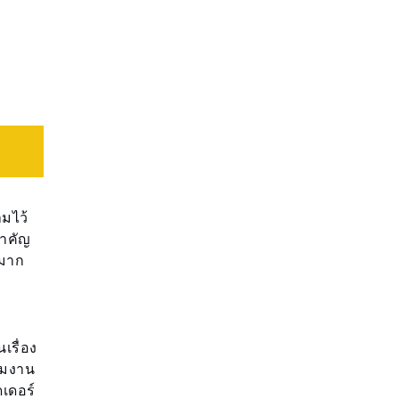
ามไว้
สำคัญ
พมาก
เรื่อง
ีมงาน
เดอร์