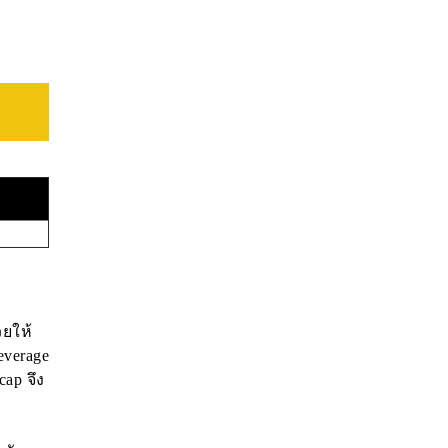
วยให้
everage
cap จึง