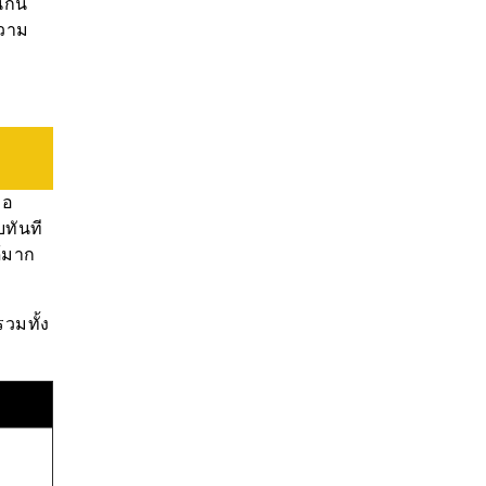
นกัน
ความ
่อ
บทันที
ด้มาก
วมทั้ง