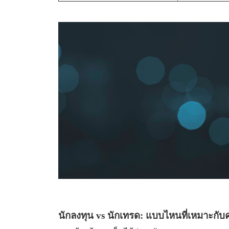
นักลงทุน vs นักเทรด: แบบไหนที่เหมาะกับ