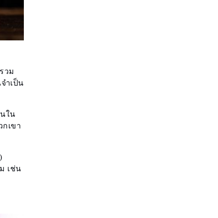
นรวม
นจำเป็น
ทุนใน
พวกเขา
)
ิม เช่น