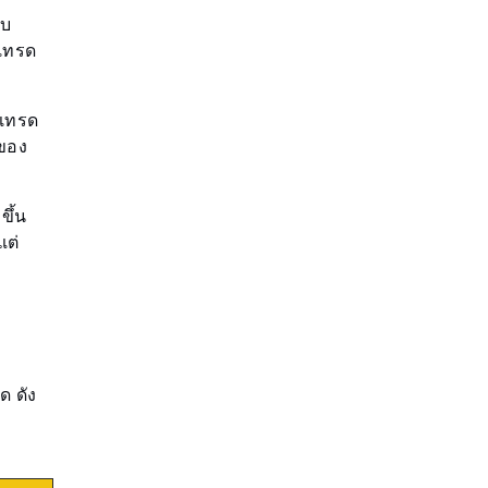
ับ
รเทรด
รเทรด
ของ
ึ้น
แต่
 ดัง