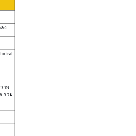
าลง
hnical
ความ
ือ รวม