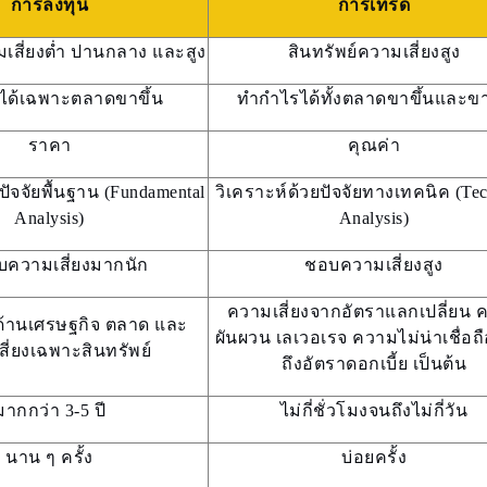
การลงทุน
การเทรด
มเสี่ยงต่ำ ปานกลาง และสูง
สินทรัพย์ความเสี่ยงสูง
ได้เฉพาะตลาดขาขึ้น
ทำกำไรได้ทั้งตลาดขาขึ้นและข
ราคา
คุณค่า
ปัจจัยพื้นฐาน (Fundamental
วิเคราะห์ด้วยปัจจัยทางเทคนิค (Tec
Analysis)
Analysis)
บความเสี่ยงมากนัก
ชอบความเสี่ยงสูง
ความเสี่ยงจากอัตราแลกเปลี่ยน 
งด้านเศรษฐกิจ ตลาด และ
ผันผวน เลเวอเรจ ความไม่น่าเชื่อถ
ี่ยงเฉพาะสินทรัพย์
ถึงอัตราดอกเบี้ย เป็นต้น
มากกว่า 3-5 ปี
ไม่กี่ชั่วโมงจนถึงไม่กี่วัน
นาน ๆ ครั้ง
บ่อยครั้ง