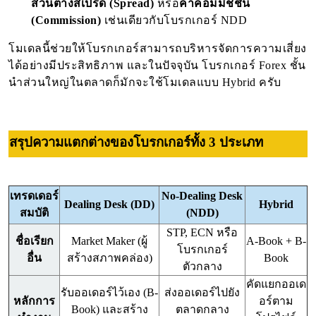
ส่วนต่างสเปรด (Spread)
หรือ
ค่าคอมมิชชัน
(Commission)
เช่นเดียวกับโบรกเกอร์ NDD
โมเดลนี้ช่วยให้โบรกเกอร์สามารถบริหารจัดการความเสี่ยง
ได้อย่างมีประสิทธิภาพ และในปัจจุบัน โบรกเกอร์ Forex ชั้น
นำส่วนใหญ่ในตลาดก็มักจะใช้โมเดลแบบ Hybrid ครับ
สรุปความแตกต่างของโบรกเกอร์ทั้ง 3 ประเภท
เทรดเดอร์
No-Dealing Desk
Dealing Desk (DD)
Hybrid
สมบัติ
(NDD)
STP, ECN หรือ
ชื่อเรียก
Market Maker (ผู้
A-Book + B-
โบรกเกอร์
อื่น
สร้างสภาพคล่อง)
Book
ตัวกลาง
คัดแยกออเด
รับออเดอร์ไว้เอง (B-
ส่งออเดอร์ไปยัง
หลักการ
อร์ตาม
Book) และสร้าง
ตลาดกลาง