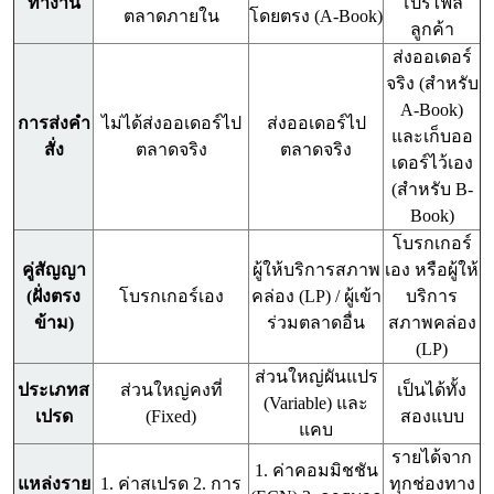
ทำงาน
โปรไฟล์
ตลาดภายใน
โดยตรง (A-Book)
ลูกค้า
ส่งออเดอร์
จริง (สำหรับ
A-Book)
การส่งคำ
ไม่ได้ส่งออเดอร์ไป
ส่งออเดอร์ไป
และเก็บออ
สั่ง
ตลาดจริง
ตลาดจริง
เดอร์ไว้เอง
(สำหรับ B-
Book)
โบรกเกอร์
คู่สัญญา
ผู้ให้บริการสภาพ
เอง หรือผู้ให้
(ฝั่งตรง
โบรกเกอร์เอง
คล่อง (LP) / ผู้เข้า
บริการ
ข้าม)
ร่วมตลาดอื่น
สภาพคล่อง
(LP)
ส่วนใหญ่ผันแปร
ประเภทส
ส่วนใหญ่คงที่
เป็นได้ทั้ง
(Variable) และ
เปรด
(Fixed)
สองแบบ
แคบ
รายได้จาก
1. ค่าคอมมิชชัน
แหล่งราย
1. ค่าสเปรด 2. การ
ทุกช่องทาง