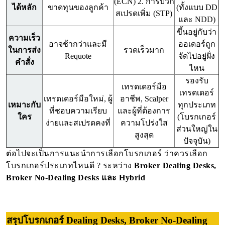
(ECN) 2. การบวก
ได้หลัก
ขาดทุนของลูกค้า
(ทั้งแบบ DD
สเปรดเพิ่ม (STP)
และ NDD)
ขึ้นอยู่กับว่า
ความเร็ว
อาจช้ากว่าและมี
ออเดอร์ถูก
ในการส่ง
รวดเร็วมาก
Requote
จัดไปอยู่ฝั่ง
คำสั่ง
ไหน
รองรับ
เทรดเดอร์มือ
เทรดเดอร์
เทรดเดอร์มือใหม่, ผู้
อาชีพ, Scalper
เหมาะกับ
ทุกประเภท
ที่ชอบความเรียบ
และผู้ที่ต้องการ
ใคร
(โบรกเกอร์
ง่ายและสเปรดคงที่
ความโปร่งใส
ส่วนใหญ่ใน
สูงสุด
ปัจจุบัน)
ต่อไปจะเป็นการแนะนำการเลือกโบรกเกอร์ ว่าควรเลือก
โบรกเกอร์ประเภทไหนดี ? ระหว่าง 
Broker Dealing Desks,
Broker No-Dealing Desks และ Hybrid
สรุปโบรกเกอร์ Dealing Desks, 
Broker No-Dealing 