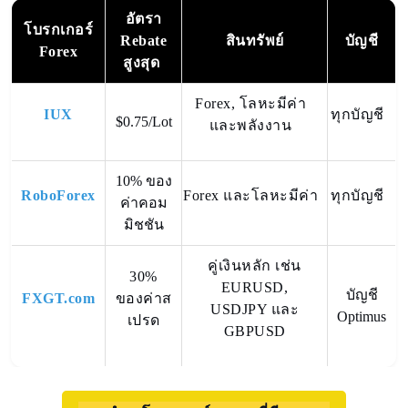
อัตรา
โบรกเกอร์
Rebate
สินทรัพย์
บัญชี
Forex
สูงสุด
Forex, โลหะมีค่า
IUX
ทุกบัญชี
$0.75/Lot
และพลังงาน
10% ของ
RoboForex
Forex และโลหะมีค่า
ทุกบัญชี
ค่าคอม
มิชชัน
คู่เงินหลัก เช่น
30%
EURUSD,
บัญชี
FXGT.com
ของค่าส
USDJPY และ
Optimus
เปรด
GBPUSD