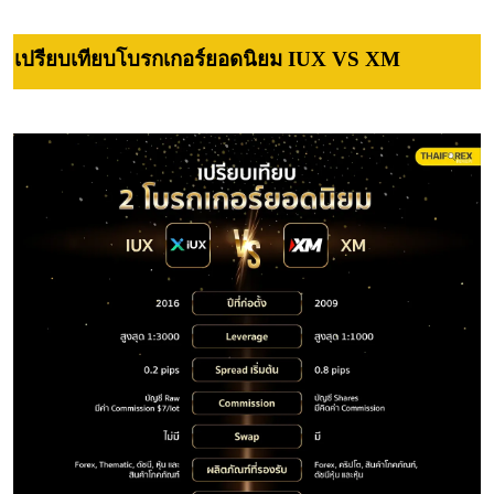
เปรียบเทียบโบรกเกอร์ยอดนิยม IUX VS XM