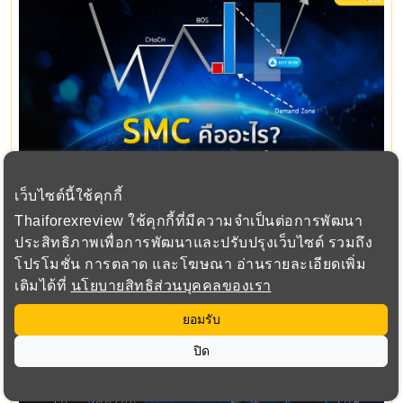
เว็บไซต์นี้ใช้คุกกี้
SMC Forex คืออะไร? เจาะลึกกลยุทธ์เทรดตามรอย "รายใหญ่"
Thaiforexreview ใช้คุกกี้ที่มีความจำเป็นต่อการพัฒนา
ในตลาด Forex
ประสิทธิภาพเพื่อการพัฒนาและปรับปรุงเว็บไซต์ รวมถึง
6 months ago (Jan 19, 2026 15:26)
โปรโมชั่น การตลาด และโฆษณา อ่านรายละเอียดเพิ่ม
เติมได้ที่
นโยบายสิทธิส่วนบุคคลของเรา
ยอมรับ
ปิด