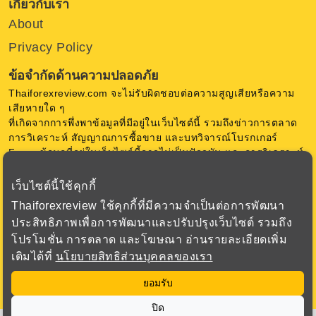
เกี่ยวกับเรา
About
Privacy Policy
ข้อจำกัดด้านความปลอดภัย
Thaiforexreview.com จะไม่รับผิดชอบต่อความสูญเสียหรือความ
เสียหายใด ๆ
ที่เกิดจากการพึ่งพาข้อมูลที่มีอยู่ในเว็บไซต์นี้ รวมถึงข่าวการตลาด
การวิเคราะห์ สัญญาณการซื้อขาย และบทวิจารณ์โบรกเกอร์
Forex ข้อมูลที่อยู่ในเว็บไซต์นี้อาจไม่เป็นปัจจุบัน และการวิเคราะห์
เป็นความคิดเห็น ของ Thaiforexreview.com ไม่มีการการันตีใด ๆ
เว็บไซต์นี้ใช้คุกกี้
การซื้อขายสกุลเงินในตลาด Forex มีความเสี่ยงสูง ก่อนตัดสินใจ
Thaiforexreview ใช้คุกกี้ที่มีความจำเป็นต่อการพัฒนา
ซื้อขาย Forex หรือใช้เครื่องมือทางการเงินอื่น ๆ ควรพิจารณา
ประสิทธิภาพเพื่อการพัฒนาและปรับปรุงเว็บไซต์ รวมถึง
วัตถุประสงค์การลงทุน ระดับประสบการณ์ และความเสี่ยงอย่าง
โปรโมชั่น การตลาด และโฆษณา อ่านรายละเอียดเพิ่ม
รอบคอบ เรามุ่งเน้นเพื่อเสนอข้อมูล ที่สำคัญเกี่ยวกับโบรกเกอร์
เติมได้ที่
นโยบายสิทธิส่วนบุคคลของเรา
ทั้งหมดที่เราตรวจสอบเพื่อให้ได้ข้อมูลที่ถูกต้องที่สุด
ยอมรับ
ปิด