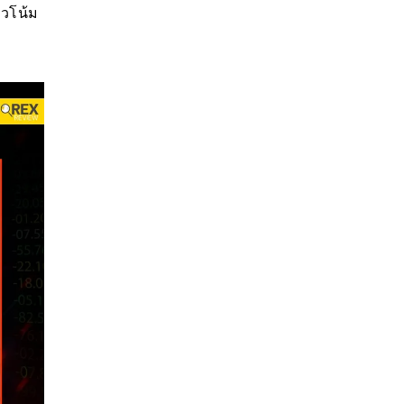
นวโน้ม