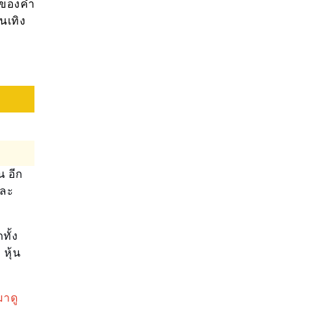
มาของคำ
นเทิง
น อีก
และ
ทั้ง
หุ้น
มาดู